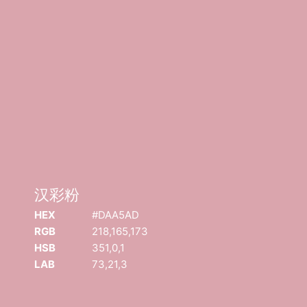
汉彩粉
汉彩粉
COPYRIGHT
©
2026
迈像网络
• 版权所有 |
沪ICP备19021174号-1
|
沪
HEX
#DAA5AD
B2-20221113
RGB
218,165,173
HSB
351,0,1
LAB
73,21,3