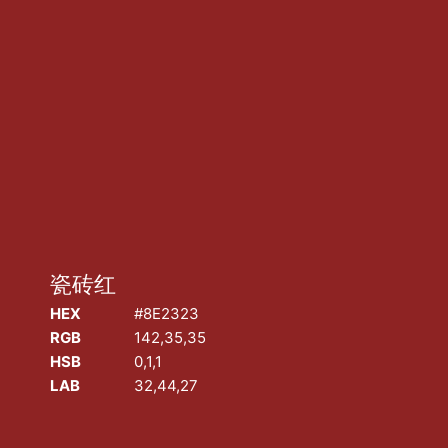
瓷砖红
瓷砖红
COPYRIGHT
©
2026
迈像网络
• 版权所有 |
沪ICP备19021174号-1
|
沪
HEX
#8E2323
B2-20221113
RGB
142,35,35
HSB
0,1,1
LAB
32,44,27