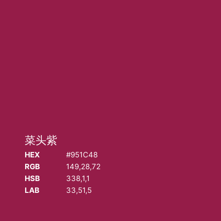
菜头紫
菜头紫
COPYRIGHT
©
2026
迈像网络
• 版权所有 |
沪ICP备19021174号-1
|
沪
HEX
#951C48
B2-20221113
RGB
149,28,72
HSB
338,1,1
LAB
33,51,5